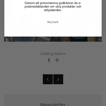
Genom att prenumerera godkänner du e-
postmeddelanden om våra produkter och
erbjudanden.
Nej tack
Liebling Malmö
Facebook
Pinterest
Older
Newer
posts
posts
:: Newsletter ::