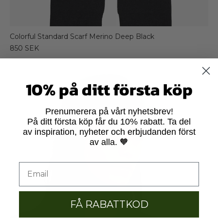
Colorful Standard Scarf Merino Deep Black
850 SEK
10% på ditt första köp
Prenumerera på vårt nyhetsbrev!
På ditt första köp får du 10% rabatt. Ta del
av inspiration, nyheter och erbjudanden först
av alla. 🧡
FÅ RABATTKOD