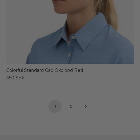
Colorful Standard Cap Oxblood Red
450 SEK
1
Next
2
Page