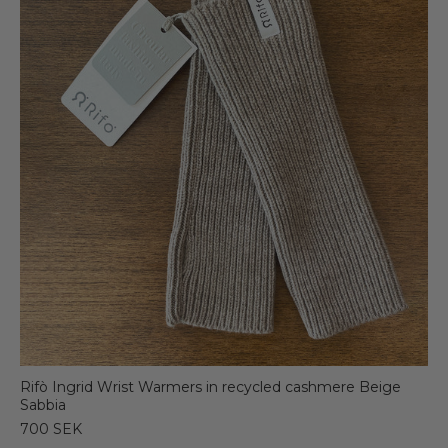
Rifò Ingrid Wrist Warmers in recycled cashmere Beige
Sabbia
700 SEK