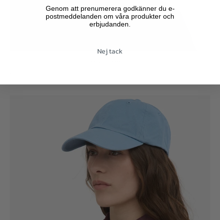
Genom att prenumerera godkänner du e-
postmeddelanden om våra produkter och
erbjudanden.
Nej tack
Colorful Standard Cap Kelly Green
450 SEK