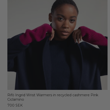
Rifò Ingrid Wrist Warmers in recycled cashmere Pink
Ciclamino
700 SEK