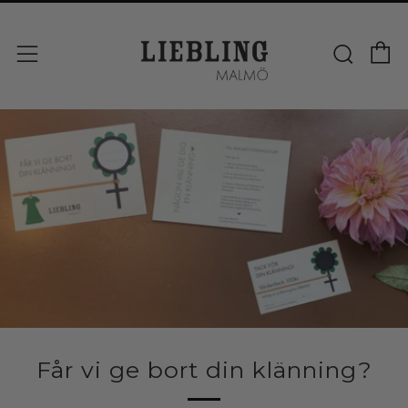
V
Sök
Meny
Får vi ge bort din klänning?