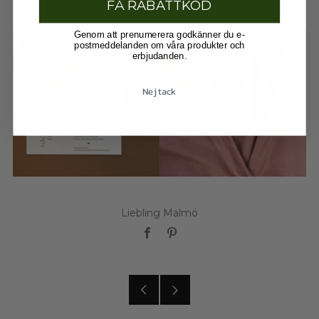
Tack på förhand! Heja systerskapet!
FÅ RABATTKOD
Genom att prenumerera godkänner du e-
postmeddelanden om våra produkter och
erbjudanden.
Nej tack
Liebling Malmö
Facebook
Pinterest
Older
Newer