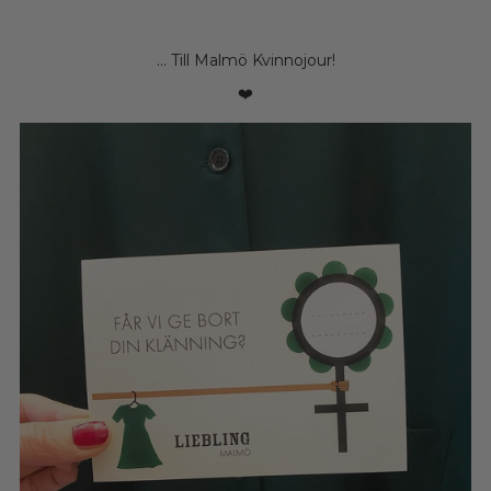
... Till Malmö Kvinnojour!
❤️