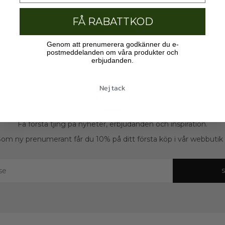
FÅ RABATTKOD
Äldre
Nyare
Genom att prenumerera godkänner du e-
inlägg
inlägg
postmeddelanden om våra produkter och
erbjudanden.
Nej tack
:: Nyhetsbrev ::
Få första tjing på nyheter, erbjudanden och inspiration.
om ny prenumerant får du 10% på ditt första köp i vår webbutik :