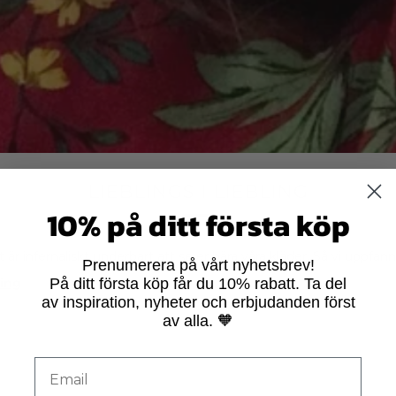
LIEBLINGS I LIEBLING
10% på ditt första köp
t är infernaliskt underbart att se er bära våra kläder. Så vi uppfa
Prenumerera på vårt nyhetsbrev!
ling
På ditt första köp får du 10% rabatt. Ta del
av inspiration, nyheter och erbjudanden först
av alla. 🧡