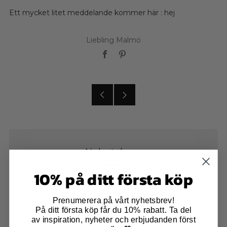
Ett mycket litet meddelande kommer här : hej
Liebling Malmö
Facebook
Pinterest
Äldre
Nyare
inlägg
inlägg
:: Nyhetsbrev ::
10% på ditt första köp
Få första tjing på nyheter, erbjudanden och
inspiration.
Prenumerera på vårt nyhetsbrev!
På ditt första köp får du 10% rabatt. Ta del
Som ny prenumerant får du 10% på ditt första köp i
av inspiration, nyheter och erbjudanden först
vår webbutik :)