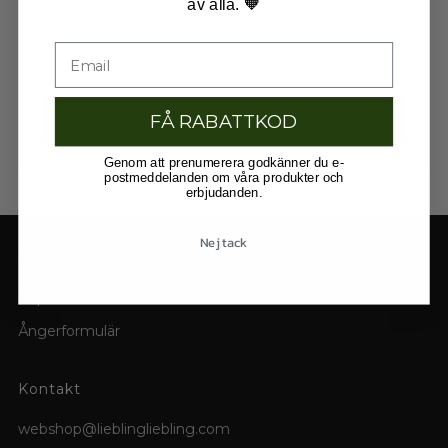
av alla. 🧡
Email
FÅ RABATTKOD
SKICKA
Genom att prenumerera godkänner du e-
postmeddelanden om våra produkter och
erbjudanden.
Nej tack
Hej kund
Köpvillkor
Ångerformulär
Kontakt
webshop@lieblingliebling.com