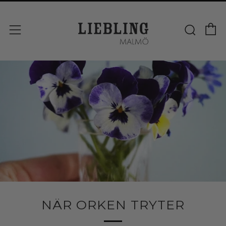
V
Sök
Meny
NÄR ORKEN TRYTER