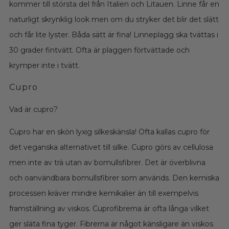
kommer till största del från Italien och Litauen. Linne får en
naturligt skrynklig look men om du stryker det blir det slätt
och får lite lyster. Båda sätt är fina! Linneplagg ska tvättas i
30 grader fintvätt. Ofta är plaggen förtvättade och
krymper inte i tvätt.
Cupro
Vad är cupro?
Cupro har en skön lyxig silkeskänsla! Ofta kallas cupro för
det veganska alternativet till silke. Cupro görs av cellulosa
men inte av trä utan av bomullsfibrer. Det är överblivna
och oanvändbara bomullsfibrer som används. Den kemiska
processen kräver mindre kemikalier än till exempelvis
framställning av viskos. Cuprofibrerna är ofta långa vilket
ger släta fina tyger. Fibrerna är något känsligare än viskos