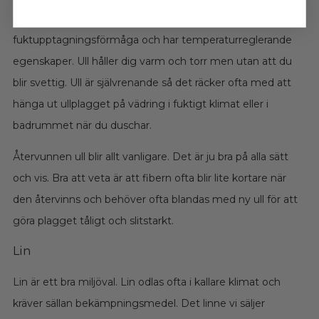
har fantastiska egenskaper. Det har bra
fuktupptagningsförmåga och har temperaturreglerande
egenskaper. Ull håller dig varm och torr men utan att du
blir svettig. Ull är självrenande så det räcker ofta med att
hänga ut ullplagget på vädring i fuktigt klimat eller i
badrummet när du duschar.
Återvunnen ull blir allt vanligare. Det är ju bra på alla sätt
och vis. Bra att veta är att fibern ofta blir lite kortare när
den återvinns och behöver ofta blandas med ny ull för att
göra plagget tåligt och slitstarkt.
Lin
Lin är ett bra miljöval. Lin odlas ofta i kallare klimat och
kräver sällan bekämpningsmedel. Det linne vi säljer