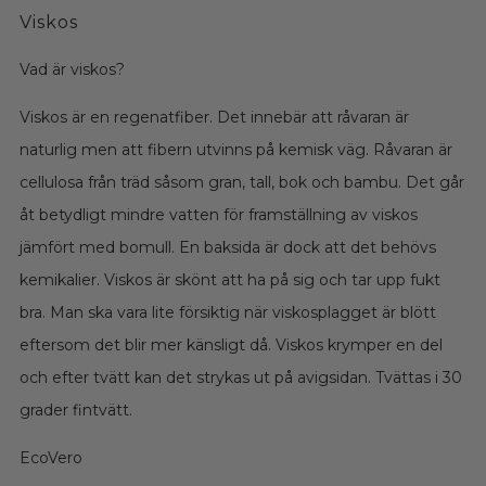
Viskos
Vad är viskos?
Viskos är en regenatfiber. Det innebär att råvaran är
naturlig men att fibern utvinns på kemisk väg. Råvaran är
cellulosa från träd såsom gran, tall, bok och bambu. Det går
åt betydligt mindre vatten för framställning av viskos
jämfört med bomull. En baksida är dock att det behövs
kemikalier. Viskos är skönt att ha på sig och tar upp fukt
bra. Man ska vara lite försiktig när viskosplagget är blött
eftersom det blir mer känsligt då. Viskos krymper en del
och efter tvätt kan det strykas ut på avigsidan. Tvättas i 30
grader fintvätt.
EcoVero