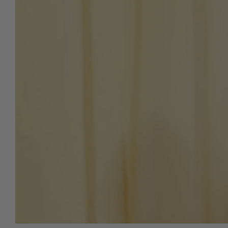
På Liebling hittar du Lieblings egna kollektioner
och andra noga utvalda märken. Lieblings design
tidlös i det nordisk-japanska formspråk som är vå
signum. Småskaligt mode, klimatkloka och hållb
val i alla led. Vår fina butik ligger i hjärtat av Mal
och är tämligen unik i sitt slag.