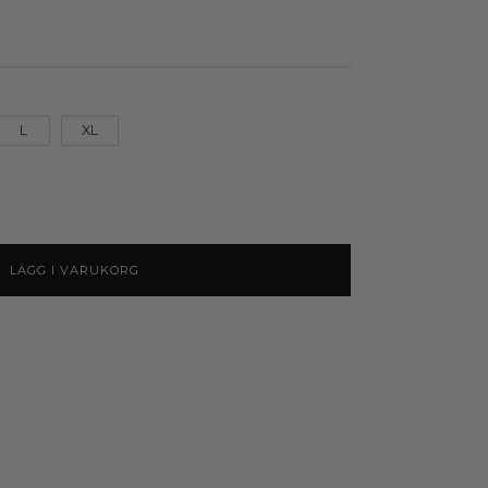
L
XL
LÄGG I VARUKORG