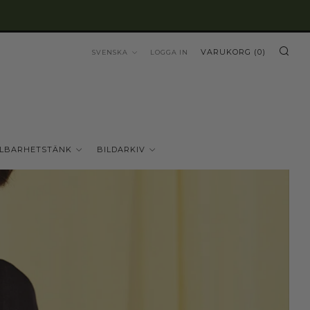
SÖ
SPRÅK
VARUKORG (
0
)
SVENSKA
LOGGA IN
LBARHETSTÄNK
BILDARKIV