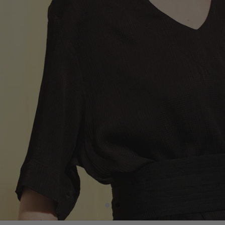
 är
rt
ara
mö