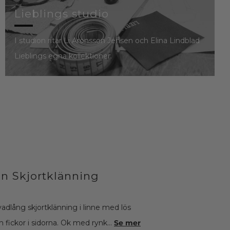
Lieblings studio
I studion ritar Li Aronsson Jensen och Elina Lindblad
Lieblings egna kollektioner.
in Skjortklänning
vadlång skjortklänning i linne med lös
 fickor i sidorna. Ok med rynk...
Se mer