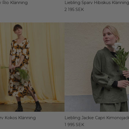
ly Rio Klänning
Liebling Sparv Hibiskus Klännin
2 195 SEK
arv Kokos Klänning
Liebling Jackie Capri Kimonojac
1 995 SEK