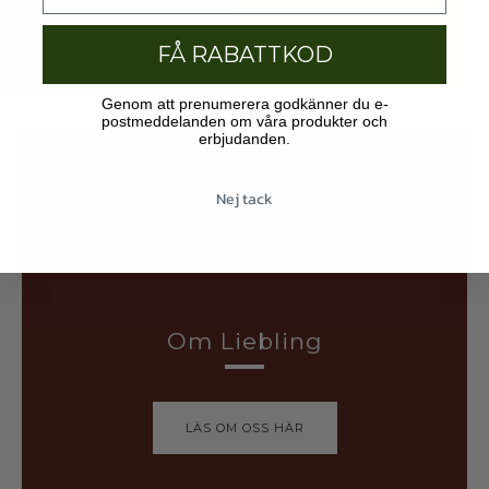
FÅ RABATTKOD
Genom att prenumerera godkänner du e-
postmeddelanden om våra produkter och
erbjudanden.
Nej tack
Om Liebling
LÄS OM OSS HÄR