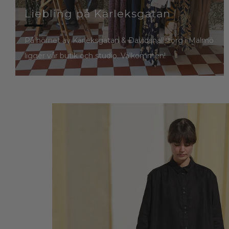
Liebling på Kärleksgatan
På hörnet av Kärleksgatan & Davidshallstorg i Malmö
ligger vår butik och studio. Välkommen!