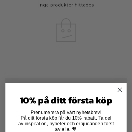
Inga produkter hittades
:: Nyhetsbrev ::
10% på ditt första köp
Få första tjing på nyheter, erbjudanden och
Prenumerera på vårt nyhetsbrev!
inspiration.
På ditt första köp får du 10% rabatt. Ta del
av inspiration, nyheter och erbjudanden först
Som ny prenumerant får du 10% på ditt första köp i
av alla. 🧡