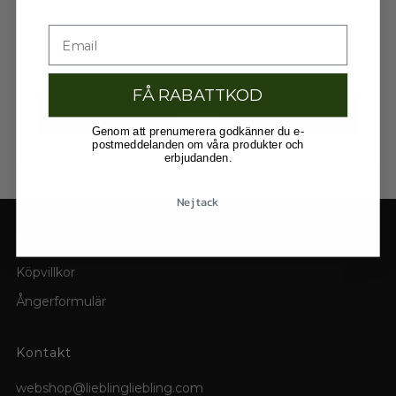
vår webbutik :)
Email
FÅ RABATTKOD
SKICKA
Genom att prenumerera godkänner du e-
postmeddelanden om våra produkter och
erbjudanden.
Nej tack
Hej kund
Köpvillkor
Ångerformulär
Kontakt
webshop@lieblingliebling.com