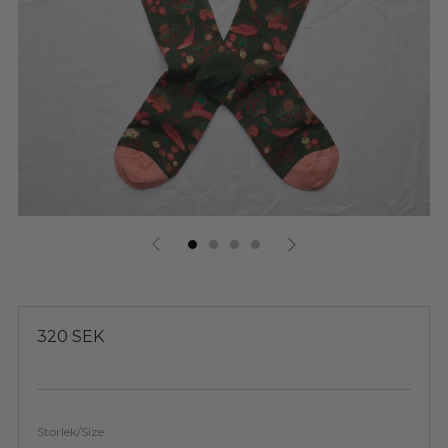
Ordinarie
320 SEK
pris
Storlek/Size: