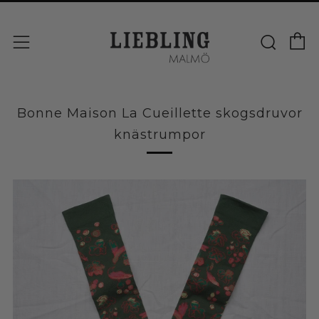
V
Sök
Meny
Bonne Maison La Cueillette skogsdruvor
knästrumpor