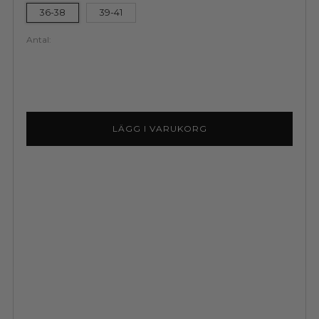
36-38
39-41
Antal:
LÄGG I VARUKORG