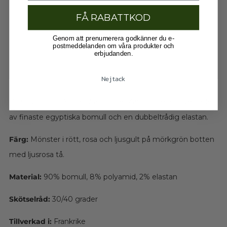
FÅ RABATTKOD
Genom att prenumerera godkänner du e-
postmeddelanden om våra produkter och
erbjudanden.
Nej tack
Knästrumpor från franska Bonne Maison. De är tillverkade
av finaste egyptiska bomull och en dubbeltrådig elastan.
Färg:
Mönster i rött, rosa och ljusgult på mörkgrön botten
med ljusrosa tå.
Material:
90% bomull, 8% polyamid, 2% elastan
Skötselråd:
30/40 grader
Tillverkad i:
Frankrike