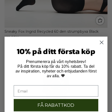
Sneaky Fox Ingrid Recycled 60 den strumpbyxa Black
139 SEK
10% på ditt första köp
Prenumerera på vårt nyhetsbrev!
På ditt första köp får du 10% rabatt. Ta del
av inspiration, nyheter och erbjudanden först
av alla. 🧡
FÅ RABATTKOD