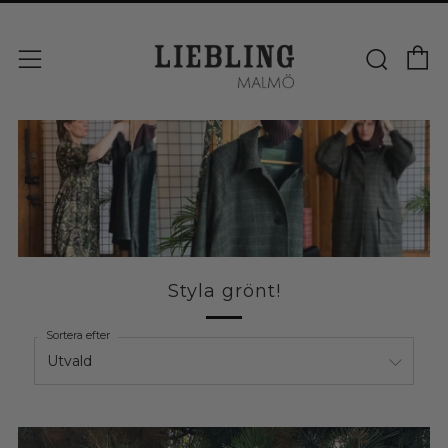
V
Sök
Meny
Styla grönt!
Sortera efter