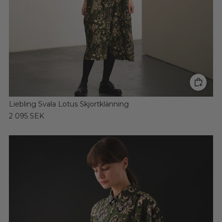
Liebling Svala Lotus Skjortklänning
2 095 SEK