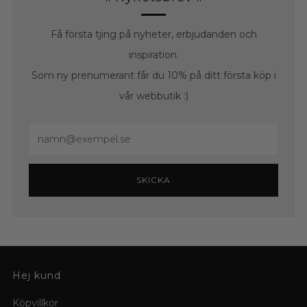
Få första tjing på nyheter, erbjudanden och
inspiration.
Som ny prenumerant får du 10% på ditt första köp i
vår webbutik :)
Email
SKICKA
Hej kund
Köpvillkor