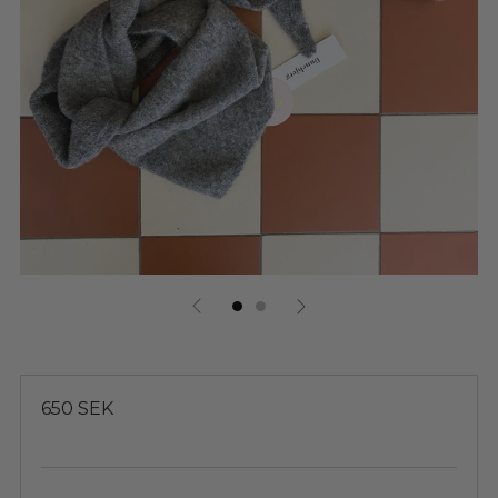
Ordinarie
650 SEK
pris