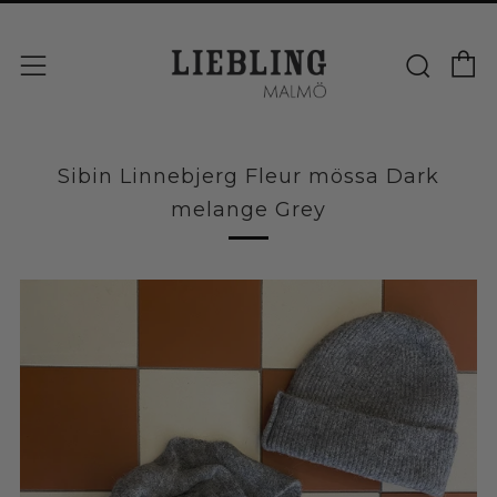
V
Sök
Meny
Sibin Linnebjerg Fleur mössa Dark
melange Grey