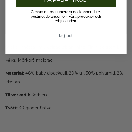
Genom att prenumerera godkänner du e-
postmeddelanden om våra produkter och
erbjudanden.
Nej tack
Stickad mössa i mjuk alpackablandning. Fin med scarf Liv.
Färg:
Mörkgrå melerad
Material:
48% baby alpackaull, 20% ull, 30% polyamid, 2%
elastan.
Tillverkad i:
Serbien
Tvätt:
30 grader fintvätt