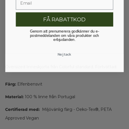
FÅ RABATTKOD
Genom att prenumerera godkänner du e-
postmeddelanden om våra produkter och
erbjudanden.
Nej tack
Oversized linneskjorta från Colorful standard. Förtvättad.
Färg:
Elfenbensvit
Material:
100 % linne från Portugal
Certifierad med:
Miljövänlig färg - Oeko-Tex®, PETA
Approved Vegan