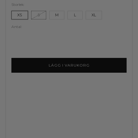
Storlek:
XS
S
M
L
XL
Antal:
LÄGG I VARUKORG