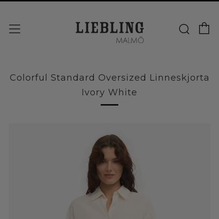
V
Sök
Meny
Colorful Standard Oversized Linneskjorta
Ivory White