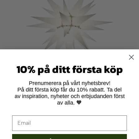
10% på ditt första köp
Prenumerera på vårt nyhetsbrev!
På ditt första köp får du 10% rabatt. Ta del
av inspiration, nyheter och erbjudanden först
av alla. 🧡
Herrnhuter Julstjärna Vit 60 cm
495 SEK