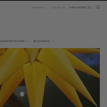
SÖ
SPRÅK
VARUKORG (
0
)
SVENSKA
LOGGA IN
LBARHETSTÄNK
BILDARKIV