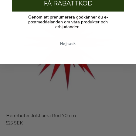
FÅ RABATTKOD
Genom att prenumerera godkänner du e-
postmeddelanden om våra produkter och
erbjudanden.
Nej tack
Herrnhuter Julstjärna Röd 70 cm
525 SEK