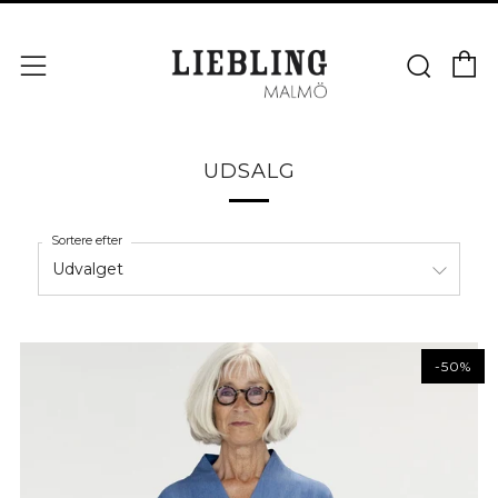
V
Søg
Menu
UDSALG
Sortere efter
-50%