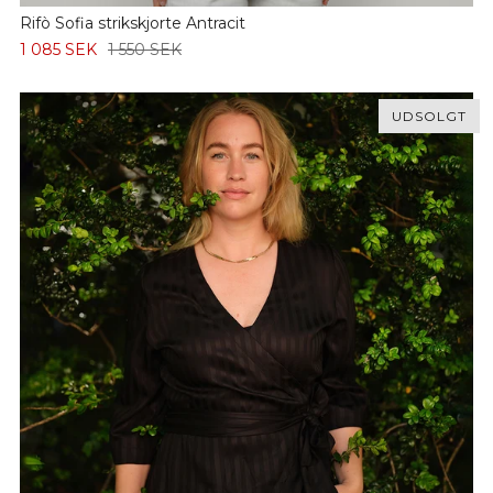
Rifò Sofia strikskjorte Antracit
1 085 SEK
1 550 SEK
UDSOLGT