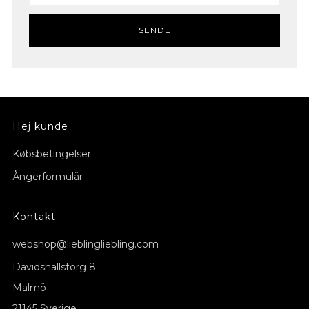
SENDE
Hej kunde
Købsbetingelser
Ångerformulär
Kontakt
webshop@lieblingliebling.com
Davidshallstorg 8
Malmö
21145 Sverige