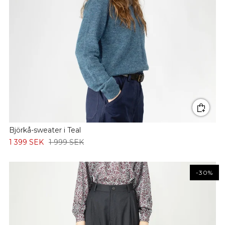
Björkå-sweater i Teal
1 399 SEK
1 999 SEK
-30%