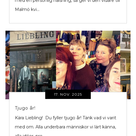
med en personlig hälsning, så ger vi den vidare till
Malmö kvi...
17. NOV. 2025
Tjugo år!
Kära Liebling! Du fyller tjugo år! Tänk vad vi varit
med om. Alla underbara människor vi lärt känna,