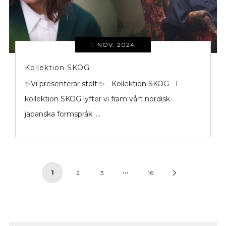
1. NOV. 2024
Kollektion SKOG
✨Vi presenterar stolt:✨ - Kollektion SKOG - I
kollektion SKOG lyfter vi fram vårt nordisk-
japanska formspråk. ...
…
1
Next
2
3
16
Page