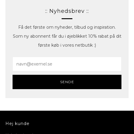
:: Nyhedsbrev ::
Få det første om nyheder, tilbud og inspiration.
Som ny abonnent får du i øjeblikket 10% rabat på dit
første køb i vores netbutik :)
Email
SENDE
Hej kunde