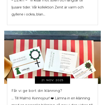
– ZENIT – Vi kisar mot solen och längtar till
ljusare tider. Vår kollektion Zenit är varm och
gyllene i ockra, blan...
21. NOV. 2025
Får vi ge bort din klänning?
... Till Malmö Kvinnojour! ❤️ Lämna in en klänning