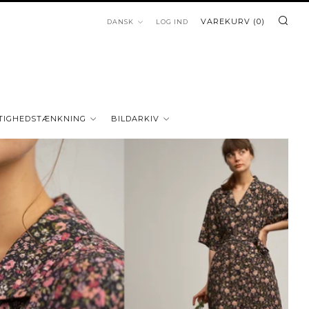
SØ
SPRÅK
VAREKURV (
0
)
DANSK
LOG IND
TIGHEDSTÆNKNING
BILDARKIV